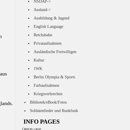
NSDAP->
Ausland->
Ausbildung & Jugend
English Language
Reichsbahn
n
Privataufnahmen
Ausländische Freiwilligen
Kultur
1WK
 aus
Berlin Olympia & Sports
Farbaufnahmen
Kriegsverbrechen
Bibliotek/eBook/Fotos
lands.
Soldatenlieder und Runkfunk
INFO PAGES
ÜBER UNS