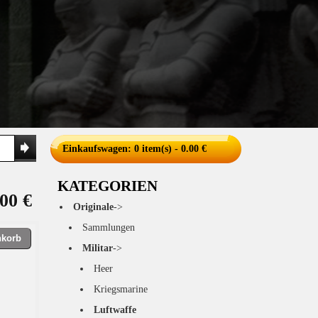
Einkaufswagen
: 0 item(s) - 0.00 €
KATEGORIEN
00 €
Originale
->
Sammlungen
nkorb
Militar
->
Heer
Kriegsmarine
Luftwaffe