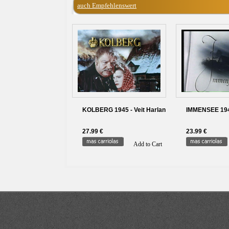
auch Empfehlenswert
KOLBERG 1945 - Veit Harlan
IMMENSEE 1943
27.99 €
23.99 €
Add to Cart