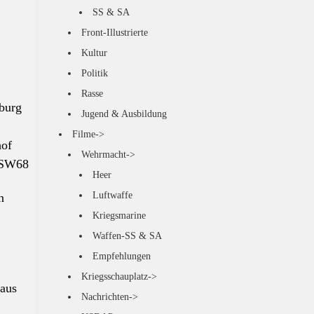
SS & SA
Front-Illustrierte
Kultur
Politik
Rasse
nburg
Jugend & Ausbildung
Filme->
hof
Wehrmacht->
n SW68
Heer
Luftwaffe
n
Kriegsmarine
Waffen-SS & SA
Empfehlungen
Kriegsschauplatz->
 aus
Nachrichten->