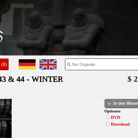
($)
 & 44 - WINTER
$ 2
In den Ware
Optionen
DVD
Download