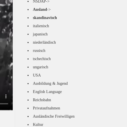
NSDAP->
Ausland
->
skandinavisch
italienisch
japanisch
niederländisch
russisch
tschechisch
ungarisch
USA
Ausbildung & Jugend
English Language
Reichsbahn
Privataufnahmen
Ausländische Freiwilligen
Kultur