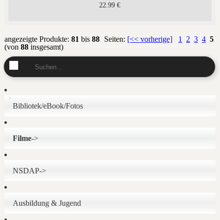
22.99 €
angezeigte Produkte:
81
bis
88
Seiten:
[<< vorherige]
1
2
3
4
5
(von
88
insgesamt)
Bibliotek/eBook/Fotos
Filme
->
NSDAP->
Ausbildung & Jugend