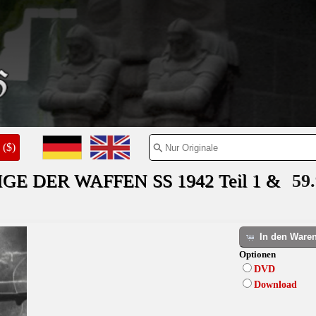
($)
E DER WAFFEN SS 1942 Teil 1 &
59.
In den Ware
Optionen
DVD
Download