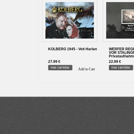
KOLBERG 1945 - Veit Harlan
WERFER REGI
VOR STALING
Privataufnah
27.99 €
22.99 €
Add to Cart