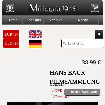
Home
Über uns
Kontakt
Konto
EUR (€)
USD ($)
38.99 €
HANS BAUR
FILMSAMMLUNG
Optionen
DVD
In den Warenkorb
Download