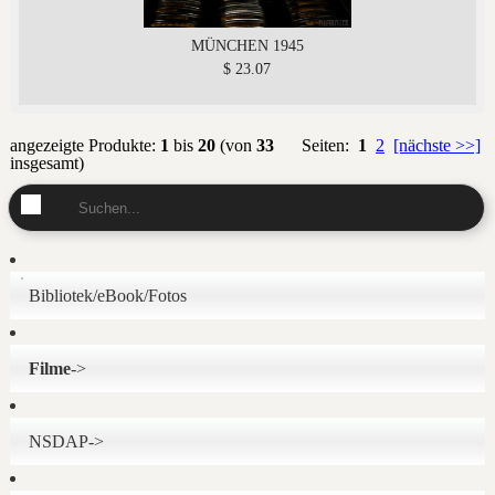
MÜNCHEN 1945
$ 23.07
angezeigte Produkte:
1
bis
20
(von
33
Seiten:
1
2
[nächste >>]
insgesamt)
Bibliotek/eBook/Fotos
Filme
->
NSDAP->