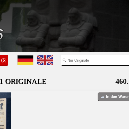
($)
11 ORIGINALE
460.
In den Ware