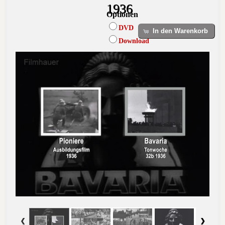
1936
Optionen
DVD
In den Warenkorb
Download