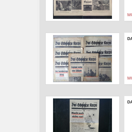
M
D
M
DA