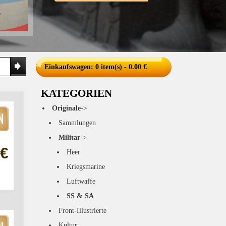
Einkaufswagen
: 0 item(s) - 0.00 €
KATEGORIEN
Originale
->
Sammlungen
Militar
->
 €
Heer
Kriegsmarine
Luftwaffe
SS & SA
Front-Illustrierte
Kultur