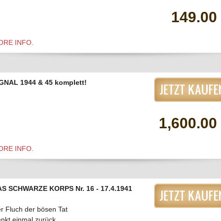
149.00
ORE INFO.
GNAL 1944 & 45 komplett!
1,600.00
ORE INFO.
S SCHWARZE KORPS Nr. 16 - 17.4.1941
r Fluch der bösen Tat
nkt einmal zurück...