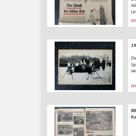
Wi
Un
M
14
Di
(g
de
M
B
Ka