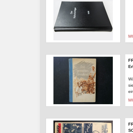
M
F
Er
Wä
si
ei
M
F
SO