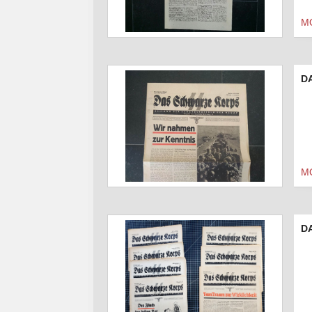
M
DA
M
D