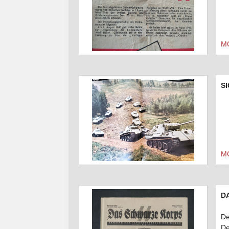
M
SI
M
DA
De
De