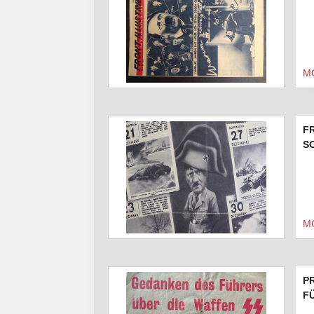
M
F
SO
M
P
F