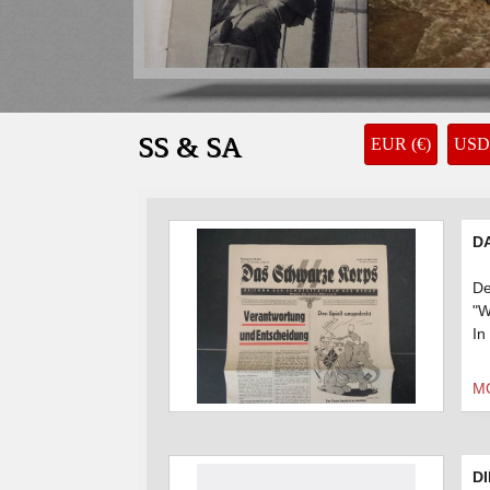
WESTFRONT-ILLUSTRIERTE Nr. 7 Dez. 
39.00 €
SS & SA
EUR (€)
USD 
DA
De
"W
In
M
DI