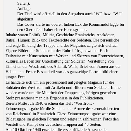
Seiten),
Auflage:
Der Titel wird offiziell in den Ausgaben auch "WI" bzw. "W-I"
abgekürzt.
Das Cover zierte im oberen linken Eck die
Kommandoflagge für
den Oberbefehlshaber einer Heeresgruppe
.
Inhalte waren Politik, Militär, Geschichte Frankreichs, Anekdoten,
Rätsel, Humor, Bild- und Textberichte der Soldaten. Die persönliche
und enge Bindung der Truppe und des Magazins zeigte sich vielfach.
Eigene Bilder der Soldaten in der Rubrik "Irgendwo bei Euch...".
Teilweise mit Kunstseiten mit Werken und Skizzen von Frontzeichnern,
kulturelles Leben zur Unterhaltung der Soldaten. Vorstellung von
Einheiten der Westfront, des Atlantik Walls, Brief von Frauen aus der
Heimat etc
.
Fester Bestandteil war das ganzseitige Portraitbild einer
jungen Frau.
Es handelte sich um ein professionell aufgelegtes Magazin für die
Soldaten der Westfront mit Artikeln und Bildern von
Soldaten
.
Immer
wieder wurde um die Mitarbeit der
Truppenangehörigen geworben.
Stolz präsentierte man die Ergebnisse in den Publikationen.
Bereits Mitte Juli 1940 erschien das Heft "Westfront -
Erinnerungsausgabe für die Soldaten der Armee des Generalobersten
von Reichenau" in Frankreich. Diese Erinnerungsausgabe war eine
Bildausgabe im gleichen Format und zeigte in zahlreichen Fotos den
Vorstoß und Kampf der deutschen Truppen auf 48 Seiten.
Am 10.Oktober 1940 erschien die erste offizielle Ausgabe der