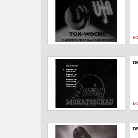
M
D
M
DE