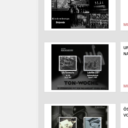
M
U
N
M
ÖS
V