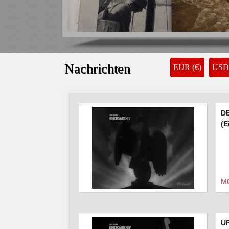
WESTFRONT-ILLUSTRIERTE Nr. 7 Dez. 
39.00 €
Nachrichten
EUR (€)
USD 
D
(E
M
UF