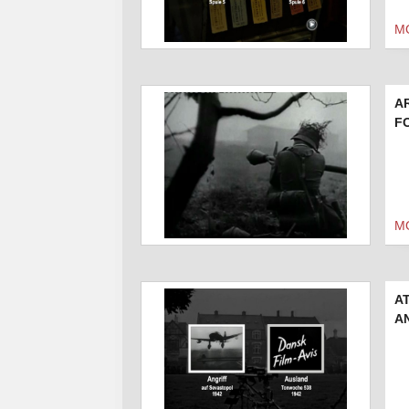
M
A
F
M
AT
A