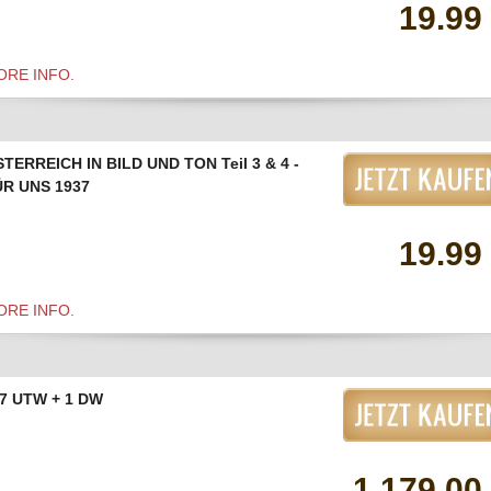
19.99
ORE INFO.
TERREICH IN BILD UND TON Teil 3 & 4 -
ÜR UNS 1937
19.99
ORE INFO.
7 UTW + 1 DW
1,179.00