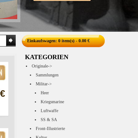
Einkaufswagen
: 0 item(s) - 0.00 €
KATEGORIEN
Originale->
Sammlungen
Militar->
 €
Heer
Kriegsmarine
Luftwaffe
SS & SA
Front-Illustrierte
Kultur