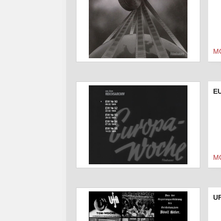
M
EU
M
UF