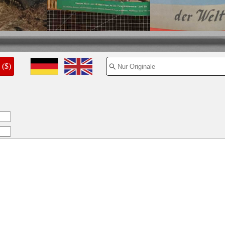
1940
($)