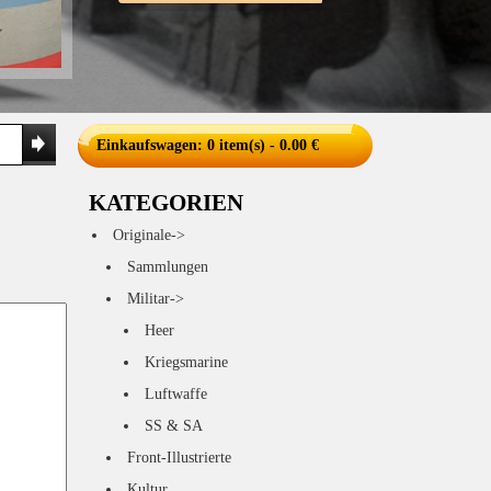
Einkaufswagen
: 0 item(s) - 0.00 €
KATEGORIEN
Originale->
Sammlungen
Militar->
Heer
Kriegsmarine
Luftwaffe
SS & SA
Front-Illustrierte
Kultur