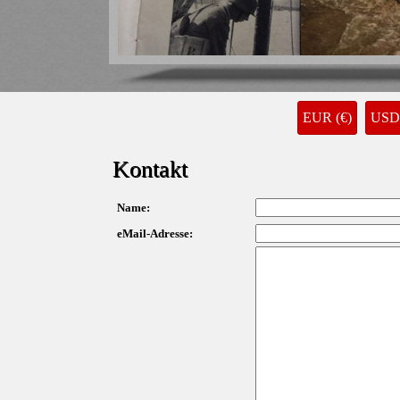
WESTFRONT-ILLUSTRIERTE Nr. 7 Dez. 
39.00 €
EUR (€)
USD 
Kontakt
Name:
eMail-Adresse: