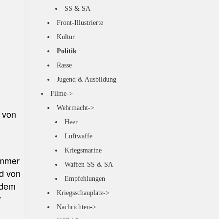
SS & SA
Front-Illustrierte
Kultur
Politik
Rasse
Jugend & Ausbildung
Filme->
Wehrmacht->
. von
Heer
Luftwaffe
Kriegsmarine
Nummer
Waffen-SS & SA
nd von
Empfehlungen
rdem
Kriegsschauplatz->
r
Nachrichten->