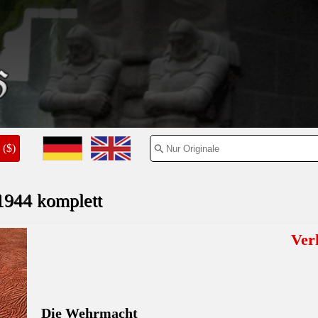
($)
44 komplett
Ver
Die Wehrmacht