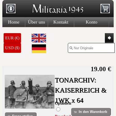
Home
Über uns
Kontakt
Konto
EUR (€)
USD ($)
19.00 €
TONARCHIV:
KAISERREICH &
1WK x 64
Optionen
In den Warenkorb