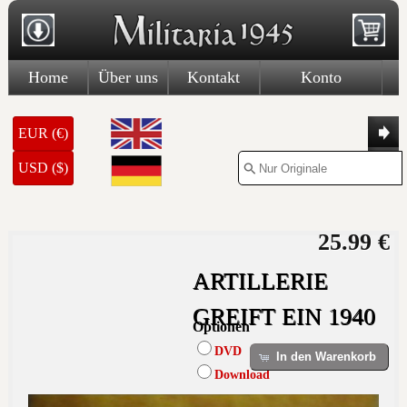
Home
Über uns
Kontakt
Konto
EUR (€)
USD ($)
25.99 €
ARTILLERIE
GREIFT EIN 1940
Optionen
DVD
In den Warenkorb
Download