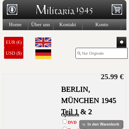
Home
Über uns
Kontakt
Konto
EUR (€)
USD ($)
25.99 €
BERLIN,
MÜNCHEN 1945
Teil 1 & 2
Optionen
DVD
In den Warenkorb