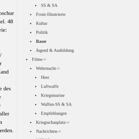
SS & SA
oschur
Front-Illustrierte
el. 48
Kultur
wie:
Politik
Rasse
Jugend & Ausbildung
/
Filme->
r
Wehrmacht->
and
Heer
Luftwaffe
e des
Kriegsmarine
e
e
Waffen-SS & SA
aller
Empfehlungen
m
Kriegsschauplatz->
erden.
Nachrichten->