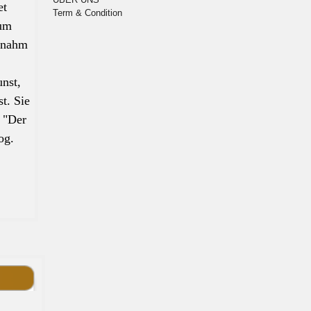
et
Term & Condition
Zum
n nahm
nst,
t. Sie
 "
Der
og.