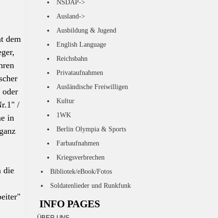
NSDAP->
Ausland->
Ausbildung & Jugend
ht dem
English Language
ger,
Reichsbahn
hren
Privataufnahmen
scher
Ausländische Freiwilligen
 oder
Kultur
r.1" /
1WK
e in
Berlin Olympia & Sports
 ganz
Farbaufnahmen
Kriegsverbrechen
n die
Bibliotek/eBook/Fotos
Soldatenlieder und Runkfunk
eiter"
INFO PAGES
ÜBER UNS