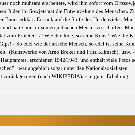
uer noch mühsam erarbeitete, wird ihm sofort vom Ortssowj
dem Juden im Sowjetstaat die Entwurzelung des Menschen. 
er
Bauer erklärt. Er sank auf die Stufe des Herdenviehs. Ma
 und hatte nur für seinen jüdischen Meister zu schaffen. Man
tät zum Proleten" / "Wie
der
Jude, so seine Kunst! Wie die Ku
 Gips! - So edel wie
der
arische Mensch, so edel ist seine Kuns
elt" (Kunstwerke von Arno Breker und Fritz Klimsch), usw. -
S-Hauptamtes, erschienen 1942/1943, und enthält viele Fotos s
schen
" , war angeblich sogar unter den Nationalsozialisten
eit zurückgezogen (nach WIKIPEDIA). - in guter Erhaltung