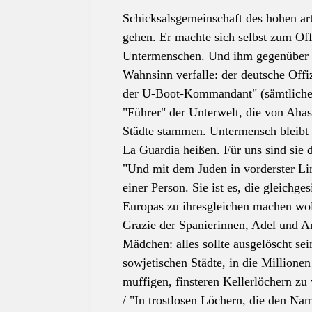
Schicksalsgemeinschaft des hohen ar
gehen. Er machte sich selbst zum O
Untermenschen
. Und ihm gegenüber 
Wahnsinn verfalle:
der
deutsche Offi
der
U-Boot-Kommandant" (sämtliche Ri
"Führer"
der
Unterwelt, die von Ahasv
Städte stammen.
Untermensch
bleibt
La Guardia heißen. Für uns sind sie
"Und mit dem Juden in vorderster Lini
einer Person. Sie ist es, die gleichg
Europas zu ihresgleichen machen wol
Grazie
der
Spanierinnen, Adel und An
Mädchen: alles sollte ausgelöscht sei
sowjetischen Städte, in die Million
muffigen, finsteren Kellerlöchern zu 
/ "In trostlosen Löchern, die den N