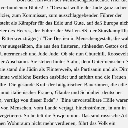
tverbundenen Blutes!" / "Diesmal wollte
der
Jude ganz sicher
ffizier, zum Kommissar, zum ausschlaggebenden Führer
der
steht als Kämpfer für das Edle und Gute, auf daß Europa nic
zier des Heeres,
der
Führer
der
Waffen-SS,
der
Sturzkampfflie
tterkreuzträger) / "Die Bestien in Menschengestalt, die wa
er ausgesähten, die aus den finsteren, stinkenden Gettos osti
Untermensch
und Jude Jude. Ob sie nun Churchill, Roosevelt
der
Abschaum. Sie stehen hinter Stalin, dem
Untermenschen
N
e stand die Jüdin als Flintenweib, als Partisanin und als Dirn
esinnte weibliche Bestien ausbildet und anführt und die Frauen
lte. Die gesunde Kraft
der
bulgarischen Bäuerinnen, die edle
mut italienischer Frauen, Glaube und Schönheit deutscher
n, vertilgt von dieser Erde" / "Eine unvorstellbare Hölle ware
en von Menschen, vom Lande verjagt, hineinströmen, in um in
vegetieren. So bettelt die Sowjetunion. Das sind russische Arb
amen Wohnraum nicht mehr verdienen, führt das Volk ein