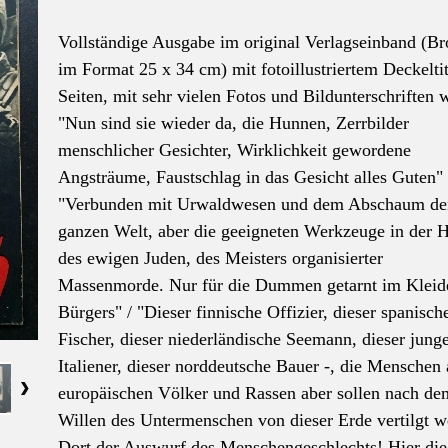
Vollständige Ausgabe im original Verlagseinband (Br
im Format 25 x 34 cm) mit fotoillustriertem Deckeltit
Seiten, mit sehr vielen Fotos und Bildunterschriften 
"Nun sind sie wieder da, die Hunnen, Zerrbilder
menschlicher Gesichter, Wirklichkeit gewordene
Angsträume, Faustschlag in das Gesicht alles Guten" 
"Verbunden mit Urwaldwesen und dem Abschaum
de
ganzen Welt, aber die geeigneten Werkzeuge in
der
H
des ewigen Juden, des Meisters organisierter
Massenmorde. Nur für die Dummen getarnt im Kleid
Bürgers" / "Dieser finnische Offizier, dieser spanisch
Fischer, dieser niederländische Seemann, dieser jung
Italiener, dieser norddeutsche Bauer -, die Menschen 
europäischen Völker und Rassen aber sollen nach de
Willen des
Untermenschen
von dieser Erde vertilgt w
Dort
der
Auswurf des Menschengeschlechts! Hier die