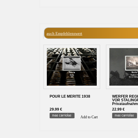
auch Empfehlenswert
POUR LE MERITE 1938
WERFER REGI
VOR STALING
Privataufnah
29.99 €
22.99 €
Add to Cart