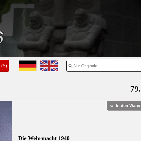
($)
79.
In den Ware
Die Wehrmacht 1940