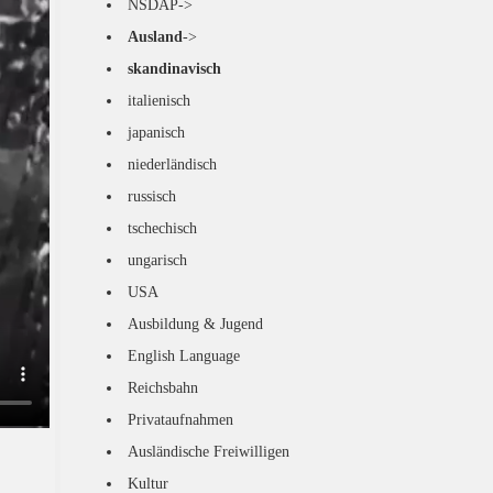
NSDAP->
Ausland
->
skandinavisch
italienisch
japanisch
niederländisch
russisch
tschechisch
ungarisch
USA
Ausbildung & Jugend
English Language
Reichsbahn
Privataufnahmen
Ausländische Freiwilligen
Kultur