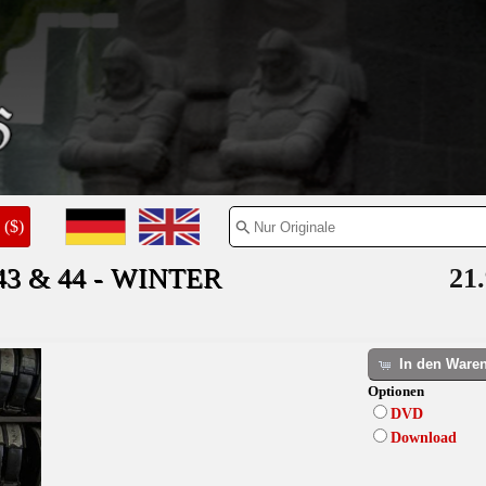
($)
 & 44 - WINTER
21.
In den Ware
Optionen
DVD
Download