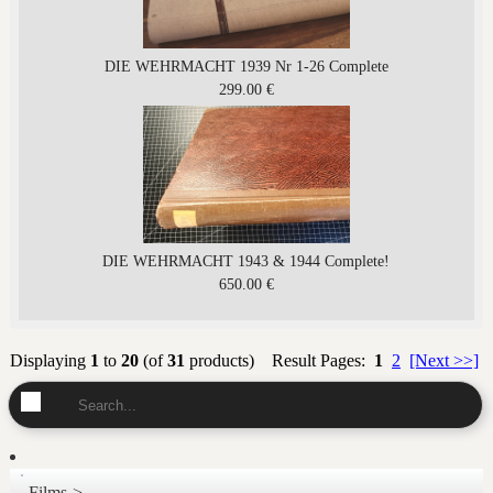
DIE WEHRMACHT 1939 Nr 1-26 Complete
299.00 €
DIE WEHRMACHT 1943 & 1944 Complete!
650.00 €
Displaying
1
to
20
(of
31
products)
Result Pages:
1
2
[Next >>]
Films->