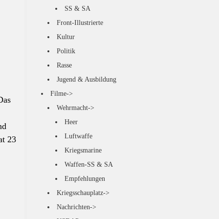
SS & SA
Front-Illustrierte
Kultur
Politik
Rasse
Jugend & Ausbildung
Filme->
Das
Wehrmacht->
Heer
nd
Luftwaffe
at 23
Kriegsmarine
Waffen-SS & SA
Empfehlungen
Kriegsschauplatz->
Nachrichten->