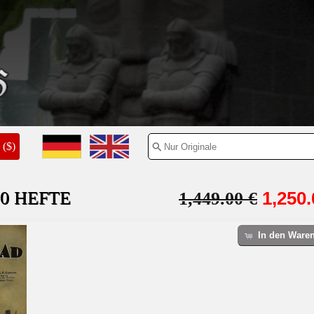
($)
0 HEFTE
1,250.
1,449.00 €
In den Ware