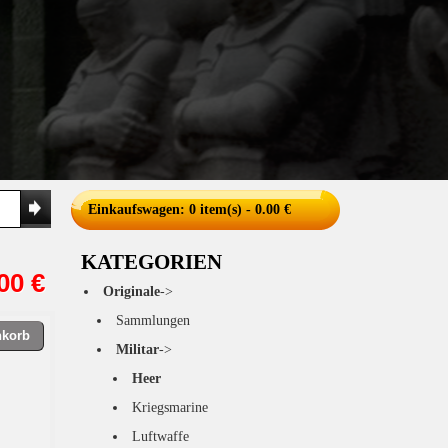
Einkaufswagen
: 0 item(s) - 0.00 €
KATEGORIEN
00 €
Originale
->
Sammlungen
nkorb
Militar
->
Heer
Kriegsmarine
Luftwaffe