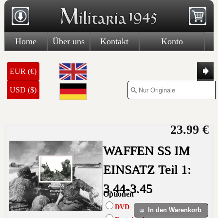
Home
Über uns
Kontakt
Konto
EUR (€)
USD ($)
23.99 €
WAFFEN SS IM
EINSATZ Teil 1:
3.44-3.45
Optionen
DVD
In den Warenkorb