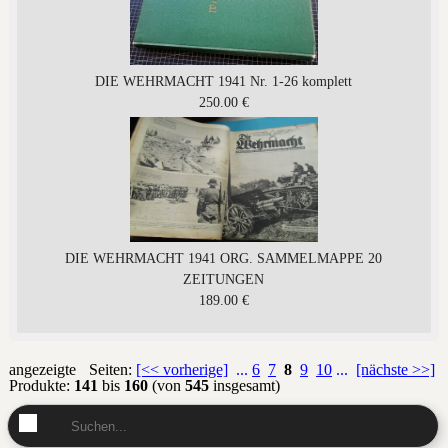
DIE WEHRMACHT 1941 Nr. 1-26 komplett
250.00 €
DIE WEHRMACHT 1941 ORG. SAMMELMAPPE 20
ZEITUNGEN
189.00 €
angezeigte
Seiten:
[<< vorherige]
...
6
7
8
9
10
...
[nächste >>]
Produkte:
141
bis
160
(von
545
insgesamt)