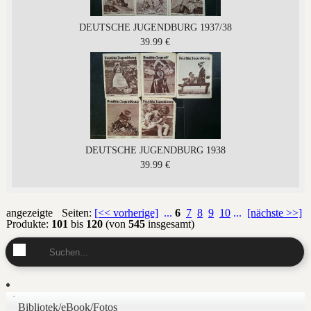
DEUTSCHE JUGENDBURG 1937/38
39.99 €
DEUTSCHE JUGENDBURG 1938
39.99 €
angezeigte
Seiten:
[<< vorherige]
...
6
7
8
9
10
...
[nächste >>]
Produkte:
101
bis
120
(von
545
insgesamt)
Bibliotek/eBook/Fotos