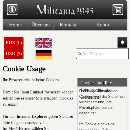
Home
Über uns
Kontakt
Konto
EUR (€)
USD ($)
Cookie Usage
Ihr Browser erlaubt keine Cookies.
Cookies und Ihre
Privatsphäre und
Durch den Einsatz von
Damit Sie Ihren Einkauf fortsetzen können,
Cookies wird die Sicherheit
Sicherheit
sollten Sie es dieser Site erlauben, Cookies
verbessert und Ihre
zu setzen.
Privatsphäre besser
geschützt.
Für den
Internet Explorer
gehen Sie dazu
bitte folgendermassen vor:
Im Cookie sind keine
Im Menü
Extras
wählen Sie
persönlichen Daten