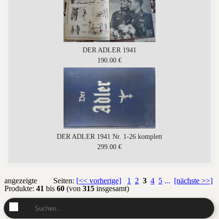
DER ADLER 1941
190.00 €
DER ADLER 1941 Nr. 1-26 komplett
299.00 €
angezeigte
Seiten:
[<< vorherige]
1
2
3
4
5
...
[nächste >>]
Produkte:
41
bis
60
(von
315
insgesamt)