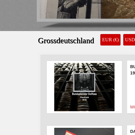
WESTFRONT-ILLUSTRIERTE Nr. 7 Dez. 
39.00 €
Grossdeutschland
EUR (€)
USD 
B
19
M
D