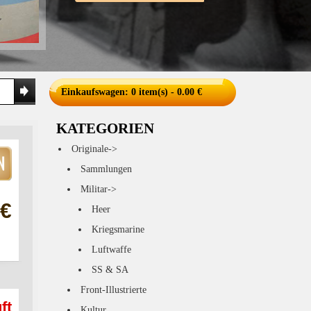
Einkaufswagen
: 0 item(s) - 0.00 €
KATEGORIEN
Originale->
Sammlungen
Militar->
 €
Heer
Kriegsmarine
Luftwaffe
SS & SA
Front-Illustrierte
ft
Kultur