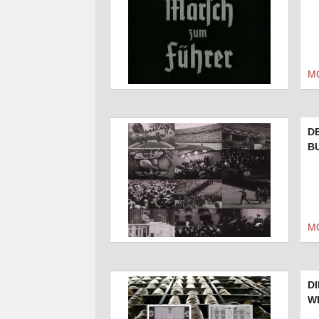
M
D
B
M
D
W