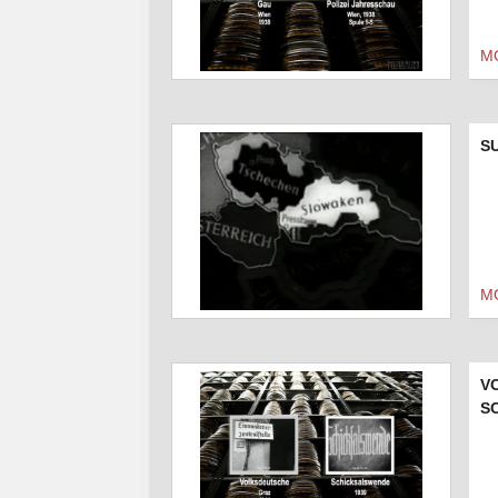
M
S
M
V
S