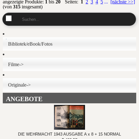
angezeigte Produkte:
1
bis
20
Seiten:
1
2
3
4
5
...
[nächste >>]
(von
315
insgesamt)
Bibliotek/eBook/Fotos
Filme->
Originale->
ANGEBOTE
DIE WEHRMACHT 1943 AUSGABE A x 8 + 15 NORMAL